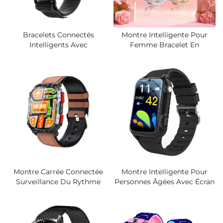
Bracelets Connectés
Montre Intelligente Pour
Intelligents Avec
Femme Bracelet En
Surveillance De La
Diamants Écran Tactile Suivi
Fréquence Cardiaque, Du
De Santé Avec Moniteur De
Taux D'oxygène Sanguin, De
Cycle Menstruel Cadeau
La Pression Artérielle Et Du
Élégant Style Bijou
Suivi Du Sommeil, Tracker
De Forme IP68, Montre Avec
16 Modes Sport
Montre Carrée Connectée
Montre Intelligente Pour
Surveillance Du Rythme
Personnes Âgées Avec Écran
Cardiaque Et Du Sommeil
OLED, Carte SIM, GPS,
Horloge Intelligente Étanche
Moniteur De Fréquence
Bracelet Avec Analyse
Cardiaque Et D'oxygène
Sanguine, Test De Stress
Sanguin, Réponse Aux