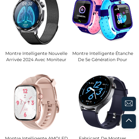
Montre Intelligente
Appels, Thermomètre,
Montre Téléphone Pour
Seniors
Montre Intelligente Nouvelle
Montre Intelligente Étanche
Arrivée 2024 Avec Moniteur
De 5e Génération Pour
De Glycémie, Température,
Téléphone, Positionnement
Fréquence Cardiaque, Boîtier
Pour Enfants, Commerce
Métallique, Écran Rond
Transfrontalier, Q12 - Vente
Complet Et Assistant Siri
En Gros Pour Commerce
Extérieur
Montre Intelligente AMOLED
Fabricant De Montres