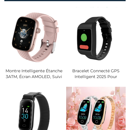
Montre Intelligente Étanche
Bracelet Connecté GPS
3ATM, Écran AMOLED, Suivi
Intelligent 2025 Pour
D'appels Et De Fitness, Plus
Personnes Âgées, Moniteur
De 100 Modes Sportifs,
De Fréquence Cardiaque Et
Compatible Avec Les
Pression Artérielle TFT
Bracelets Intelligents IOS Et
Android, Alarme SOS À
Android
Touche Unique, Montre
Intelligente