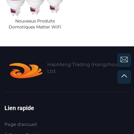
Nouveaux Produits
Domotiques Matter WiFi
2025 Ampoule LED Gu10
Ampoules De Plafonnier
RGB Commande Vocale
Ampoule Intelligente Tuya
Smart Life
HaoMeng Trading (Hangzhou) Co.,
Ltd.
Lien rapide
Page d'accueil