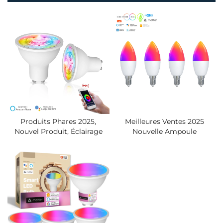
Produits Phares 2025,
Meilleures Ventes 2025
Nouvel Produit, Éclairage
Nouvelle Ampoule
Domotique WiFi GU10,
Intelligente Matter WiFi
Ampoule LED, Minuterie,
Produits Domotiques
Commande Tuya, Smart Life,
Ampoule LED Lumière De
Ampoule Intelligente
Bougie LED Ampoule RGB
Tuya Smart Life