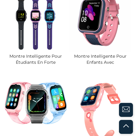
Montre Intelligente Pour
Réseau, Pour Élèves
Enfants.
Montre Intelligente Pour
Montre Intelligente Pour
Étudiants En Forte
Enfants Avec
Demande, Batterie 750 MAh,
Positionnement GPS 5-15 M,
Autonomie De 5 Jours, Appel
Appel Vidéo, Android 8.1,
Vidéo, Étanche IP67, Montres
Batterie 650 MAh, Étanche
Avec Système De
IP67, Fonction SOS, Version
Positionnement GPS Et
Internationale
Clôture Électronique, Alerte
SOS