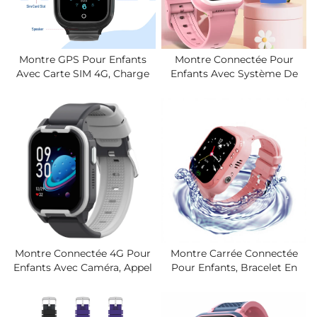
Montre GPS Pour Enfants
Montre Connectée Pour
Avec Carte SIM 4G, Charge
Enfants Avec Système De
Magnétique, Écran LCD
Positionnement GPS, Appel
Étanche IP67, Bouton SOS,
D'urgence SOS, Prévention
Appel Vidéo, Autonomie De
De Perte, Montre 4G, Appel
La Batterie De 4 Jours
Bidirectionnel En Vidéo.
Montre Connectée 4G Pour
Montre Carrée Connectée
Enfants Avec Caméra, Appel
Pour Enfants, Bracelet En
Vidéo, Appel SOS, Système
Silicone, Fonction De
De Positionnement GPS,
Localisation, Appel Vidéo,
WIFI, Fréquence Cardiaque,
Étanche, Compatible Tout