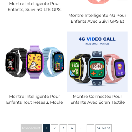
Montre Intelligente Pour
Enfants, Suivi 4G LTE GPS,
Étanche IPX7, Appel Vidéo,
Montre Intelligente 4G Pour
Conversation
Enfants Avec Suivi GPS Et
Bidirectionnelle, Alarme De
Appel Vidéo - Application De
Zone De Sécurité, Montre
Contrôle Parental IPX7,
Connectée Pour Élèves Avec
Clôture Géographique De
Carte SIM
Sécurité, Alerte SOS, Longue
Autonomie De La Batterie
Montre Intelligente Pour
Montre Connectée Pour
Enfants Tout Réseau, Moule
Enfants Avec Écran Tactile
Privé Transfrontalier, Appel
SOS, Système De
Vidéo 4G, Localisation, Carte
Positionnement GPS, Suivi
SIM, Téléphone Étudiant
LBS, Horloge IP67, Appel
Avec Vidéo Bidirectionnelle.
...
Précédent
1
2
3
4
11
Suivant