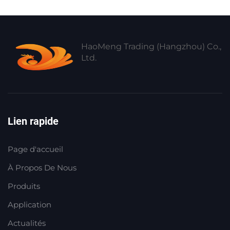
HaoMeng Trading (Hangzhou) Co.,
Ltd.
Lien rapide
Page d'accueil
À Propos De Nous
Produits
Application
Actualités