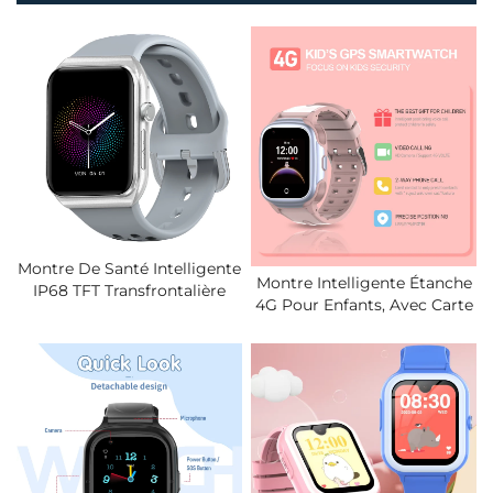
Montre De Santé Intelligente
Montre Intelligente Étanche
IP68 TFT Transfrontalière
4G Pour Enfants, Avec Carte
Nouvelle Avec BLE ECG
SIM, Appel Vidéo Et Système
Pression Artérielle Oxygène
De Positionnement Global,
Sanguin Sommeil
2026.
Température Corporelle