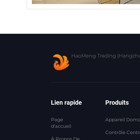
HaoMeng Trading (Hangzhou
Lien rapide
Produits
Page
Appareil Domo
d'accueil
Contrôle Centra
À Propos De