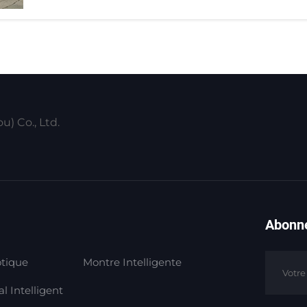
) Co., Ltd.
Abonne
tique
Montre Intelligente
l Intelligent