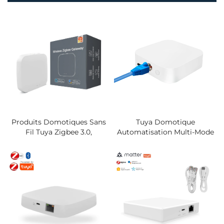
Produits Domotiques Sans
Tuya Domotique
Fil Tuya Zigbee 3.0,
Automatisation Multi-Mode
Passerelle APP, Commande
Hub Filaire Passerelle Zigbee
Vocale Via Alexa Google
Smart WiFi Hub Pour
Home, Dispositifs De
Interrupteur Mural Prises
Contrôle À Distance,
Concentrateur Passerelle
Intelligent