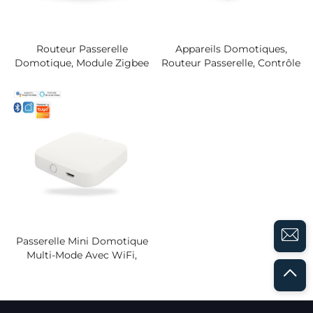
Routeur Passerelle
Appareils Domotiques,
Domotique, Module Zigbee
Routeur Passerelle, Contrôle
BLE Matter, Compatible
Par Application Matter Tuya,
Avec L'application Tuya Pour
Modules Zigbee,
Le Contrôle
Automatisation De La
D'automatisation
Maison, Commande Vocale
Domestique BLE
Passerelle Mini Domotique
Multi-Mode Avec WiFi,
Compatible Avec Appareils
Intelligents, Application
Smart Life, Commande À
Distance, Intérieure Tuya,