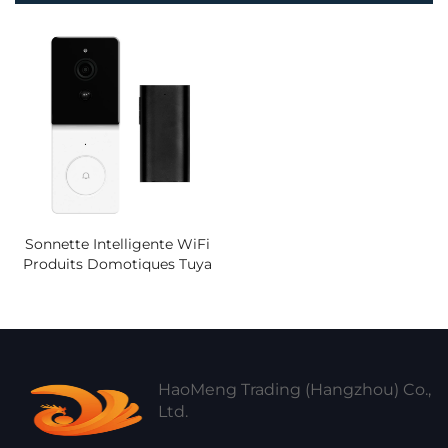
Sonnette Intelligente WiFi
Produits Domotiques Tuya
Caméra Interphone Audio
Bidirectionnel Appareil De
Sécurité Sans Fil Avec Vision
Nocturne Pour Android
HaoMeng Trading (Hangzhou) Co.,
Ltd.