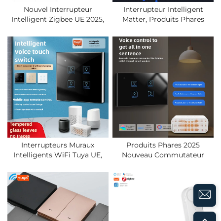
Nouvel Interrupteur
Interrupteur Intelligent
Intelligent Zigbee UE 2025,
Matter, Produits Phares
Panneau Mural, Produits
2025, Nouvel Interrupteur
Domestiques À Commande
Intelligent Tuya Avec
À Distance, Application Tuya
Commande À Distance Par
Smart Life, Batterie Sans Fil,
Wifi, Panneau Mural,
Scénario D'interrupteur
Produits Domotiques
Intelligent
Interrupteurs Muraux
Produits Phares 2025
Intelligents WiFi Tuya UE,
Nouveau Commutateur
Nouveau Panneau En Verre
Intelligent Zigbee
Trempé 2025, Interrupteur
Télécommande Panneau
Électrique Avec Fil Neutre,
Mural Transformation
Produits Pour La Maison
Intelligente Domotique
Intelligente
Éclairages