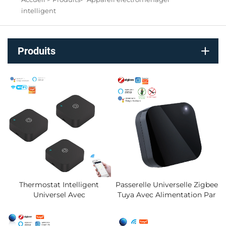
intelligent
Produits
Thermostat Intelligent
Passerelle Universelle Zigbee
Universel Avec
Tuya Avec Alimentation Par
Télécommande IR,
Batterie, Compatible Alexa
Contrôleur De Climatisation
Google, Commande Via
Intégré, Capteur De
L'application Smart Life