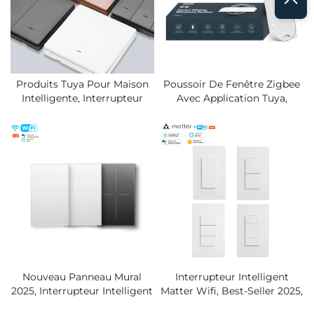
Produits Tuya Pour Maison
Poussoir De Fenêtre Zigbee
Intelligente, Interrupteur
Avec Application Tuya,
Mural Intelligent Wifi À
Télécommande, Nouvelle
Commande Vocale Par
Domotique 2025, Charge
Application Tuya, Best-Seller,
Solaire, Traducteurs
Qualité Premium
Intelligents, Moteur Pour
Stores Et Rideaux
Nouveau Panneau Mural
Interrupteur Intelligent
2025, Interrupteur Intelligent
Matter Wifi, Best-Seller 2025,
Wifi, Interrupteurs À
Nouvel Interrupteur