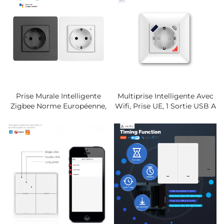
Température Et D'humidité,
Émetteur Infrarouge
Prise Murale Intelligente
Multiprise Intelligente Avec
Zigbee Norme Européenne,
Wifi, Prise UE, 1 Sortie USB A
Nouvelle Vente Chaude, 100-
+ 1 Sortie USB C, Commande
240 V, Commande Vocale,
Vocale, Certifiée CE,
Programmation Via
Protection Contre Les
Application, Verrouillage
Surcharges, Pour Domicile
Enfants, Mode Sécurité
Et Bureau