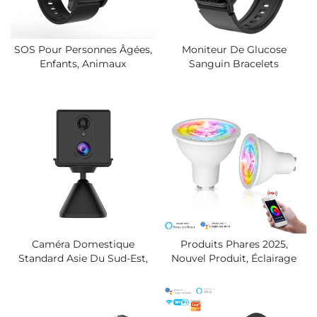
SOS Pour Personnes Âgées,
Moniteur De Glucose
Enfants, Animaux
Sanguin Bracelets
Domestiques Et Suivi
Intelligents Tracker Fitness
D'actifs, Traceur GPS Et WiFi
Pas Cher Avec Mesure Du
Avec Appel Vocal, Diffusion
Rythme Cardiaque,
De L'heure Et De La
Saturation En Oxygène
Localisation, Bouton Unique
Sanguin Et Suivi Du
Sommeil, Écran IPS 1,47"
Caméra Domestique
Produits Phares 2025,
Standard Asie Du Sud-Est,
Nouvel Produit, Éclairage
Mini Caméra Micro Réseau
Domotique WiFi GU10,
Sans Fil HD 3MP, Vision
Ampoule LED, Minuterie,
Nocturne Jusqu'à 10 Mètres,
Commande Tuya, Smart Life,
Résolution 1080p HD
Ampoule Intelligente