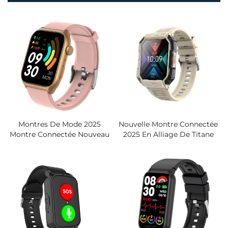
Montres De Mode 2025
Nouvelle Montre Connectée
Montre Connectée Nouveau
2025 En Alliage De Titane
Design Boutons De
Écran Tactile 2,1 Pouces
Fonction Personnalisables
Santé Et Sport Montre
Étanche IP67 Affichage TFT
Connectée Idéale Pour
Répondre Aux Appels
Hommes En Plein Air
Poignet Carré