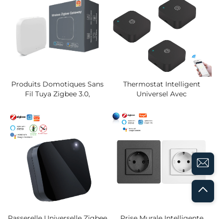
Produits Domotiques Sans
Thermostat Intelligent
Fil Tuya Zigbee 3.0,
Universel Avec
Passerelle APP, Commande
Télécommande IR,
Vocale Via Alexa Google
Contrôleur De Climatisation
Home, Dispositifs De
Intégré, Capteur De
Contrôle À Distance,
Température Et D'humidité,
Concentrateur Passerelle
Émetteur Infrarouge
Intelligent
Passerelle Universelle Zigbee
Prise Murale Intelligente