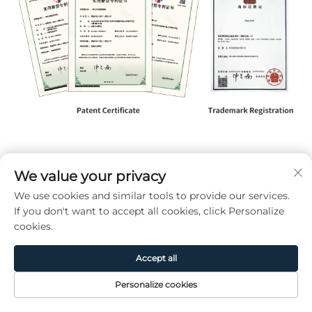
Spécification
We value your privacy
We use cookies and similar tools to provide our services.
article
valeur
If you don't want to accept all cookies, click Personalize
des personnes compétentes
Hommes
cookies.
durée de vie de la batterie
5 à 14 jours
Accept all
caractéristique
SDK disponible
Personalize cookies
fonction
Surveillance de la fréqu
Page
Produit
De
CONTACT
type d'affichage
Tft