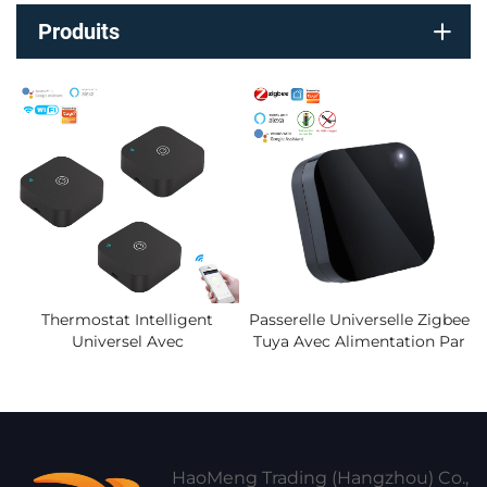
Produits
Thermostat Intelligent
Passerelle Universelle Zigbee
Universel Avec
Tuya Avec Alimentation Par
Télécommande IR,
Batterie, Compatible Alexa
Contrôleur De Climatisation
Google, Commande Via
Intégré, Capteur De
L'application Smart Life
Température Et D'humidité,
Émetteur Infrarouge
HaoMeng Trading (Hangzhou) Co.,