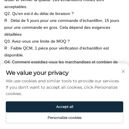
acceptables.
Q2. Qu'en est-il du délai de livraison ?
R : Délai de 5 jours pour une commande d'échantillon, 15 jours
pour une commande en gros. Cela dépend des exigences
détaillées.
Q3. Avez-vous une limite de MOQ ?
R : Faible QCM, 1 pièce pour vérification d'échantillon est
disponible.
Q4. Comment expédiez-vous les marchandises et combien de
temps cela prend-il pour arriver ?
We value your privacy
A : Nous utilisons généralement une combinaison de transport
We use cookies and similar tools to provide our services.
maritime et terrestre, et expédions habituellement dans un délai
If you don't want to accept all cookies, click Personalize
de 15 jours. Le délai d'arrivée dépend de la société de logistique.
cookies.
Q5. Est-il possible d'imprimer mon logo sur le produit ?
A : Oui. Veuillez nous en informer officiellement avant le début de
Accept all
notre production et confirmer le design.
Q6 : Offrez-vous une garantie pour les produits ?
Personalize cookies
A : Oui, nous offrons une garantie de 1 an sur nos produits.
Page
Produit
De
CONTACT