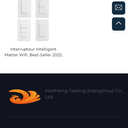
Interrupteur Intelligent Wifi,
Norme UE Et US
Interrupteur Intelligent
Matter Wifi, Best-Seller 2025,
Nouvel Interrupteur
Intelligent Tuya,
Interrupteurs À Distance
Smart Life, Panneau Mural,
Produits Domotique
HaoMeng Trading (Hangzhou) Co.,
Ltd.