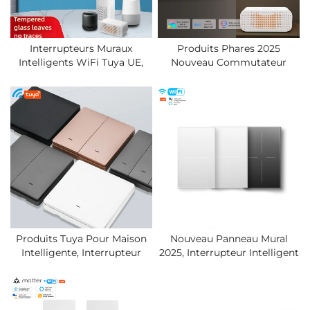
Interrupteurs Muraux
Produits Phares 2025
Intelligents WiFi Tuya UE,
Nouveau Commutateur
Nouveau Panneau En Verre
Intelligent Zigbee
Trempé 2025, Interrupteur
Télécommande Panneau
Électrique Avec Fil Neutre,
Mural Transformation
Produits Pour La Maison
Intelligente Domotique
Intelligente
Éclairages
Produits Tuya Pour Maison
Nouveau Panneau Mural
Intelligente, Interrupteur
2025, Interrupteur Intelligent
Mural Intelligent Wifi À
Wifi, Interrupteurs À
Commande Vocale Par
Télécommande, Produits
Application Tuya, Best-Seller,
Domotiques Compatibles
Qualité Premium
Alexa Google Home,