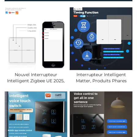
Nouvel Interrupteur
Interrupteur Intelligent
Intelligent Zigbee UE 2025,
Matter, Produits Phares
Panneau Mural, Produits
2025, Nouvel Interrupteur
Domestiques À Commande
Intelligent Tuya Avec
À Distance, Application Tuya
Commande À Distance Par
Smart Life, Batterie Sans Fil,
Wifi, Panneau Mural,
Scénario D'interrupteur
Produits Domotiques
Intelligent