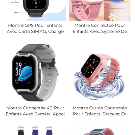
Montre GPS Pour Enfants
Montre Connectée Pour
Avec Carte SIM 4G, Charge
Enfants Avec Système De
Magnétique, Écran LCD
Positionnement GPS, Appel
Étanche IP67, Bouton SOS,
D'urgence SOS, Prévention
Appel Vidéo, Autonomie De
De Perte, Montre 4G, Appel
La Batterie De 4 Jours
Bidirectionnel En Vidéo.
Montre Connectée 4G Pour
Montre Carrée Connectée
Enfants Avec Caméra, Appel
Pour Enfants, Bracelet En
Vidéo, Appel SOS, Système
Silicone, Fonction De
De Positionnement GPS,
Localisation, Appel Vidéo,
WIFI, Fréquence Cardiaque,
Étanche, Compatible Tout