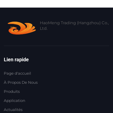
HaoMeng Trading (Hangzhou) Co.,
Ltd.
Lien rapide
Page d'accueil
À Propos De Nous
Produits
Application
Actualités