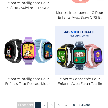
Montre Intelligente Pour
Enfants, Suivi 4G LTE GPS,
Étanche IPX7, Appel Vidéo,
Montre Intelligente 4G Pour
Conversation
Enfants Avec Suivi GPS Et
Bidirectionnelle, Alarme De
Appel Vidéo - Application De
Zone De Sécurité, Montre
Contrôle Parental IPX7,
Connectée Pour Élèves Avec
Clôture Géographique De
Carte SIM
Sécurité, Alerte SOS, Longue
Autonomie De La Batterie
Montre Intelligente Pour
Montre Connectée Pour
Enfants Tout Réseau, Moule
Enfants Avec Écran Tactile
Privé Transfrontalier, Appel
SOS, Système De
Vidéo 4G, Localisation, Carte
Positionnement GPS, Suivi
SIM, Téléphone Étudiant
LBS, Horloge IP67, Appel
Avec Vidéo Bidirectionnelle.
...
Précédent
1
2
3
4
8
Suivant