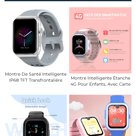
Montre De Santé Intelligente
Montre Intelligente Étanche
IP68 TFT Transfrontalière
4G Pour Enfants, Avec Carte
Nouvelle Avec BLE ECG
SIM, Appel Vidéo Et Système
Pression Artérielle Oxygène
De Positionnement Global,
Sanguin Sommeil
2026.
Température Corporelle