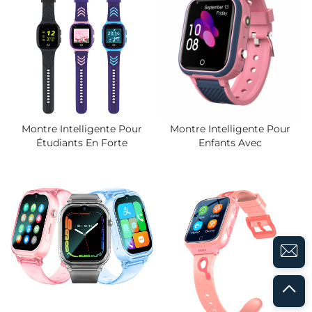
Montre Intelligente Pour
Réseau, Pour Élèves
Enfants.
Montre Intelligente Pour
Montre Intelligente Pour
Étudiants En Forte
Enfants Avec
Demande, Batterie 750 MAh,
Positionnement GPS 5-15 M,
Autonomie De 5 Jours, Appel
Appel Vidéo, Android 8.1,
Vidéo, Étanche IP67, Montres
Batterie 650 MAh, Étanche
Avec Système De
IP67, Fonction SOS, Version
Positionnement GPS Et
Internationale
Clôture Électronique, Alerte
SOS