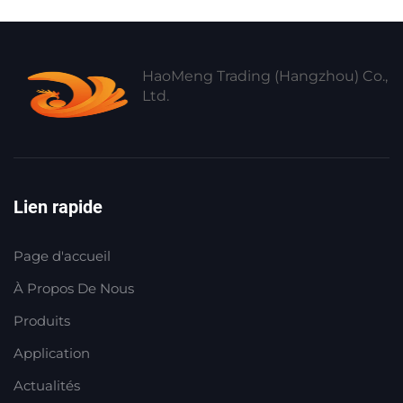
HaoMeng Trading (Hangzhou) Co.,
Ltd.
Lien rapide
Page d'accueil
À Propos De Nous
Produits
Application
Actualités