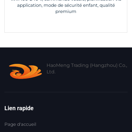
application, mode de sécurité enfant, qualité
premium
HaoMeng Trading (Hangzhou) Co.,
Ltd.
Lien rapide
Page d'accueil