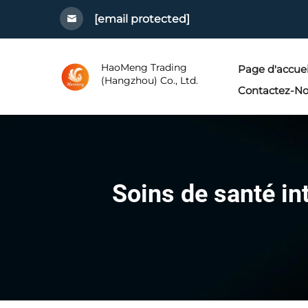
[email protected]
HaoMeng Trading
Page d'accuei
(Hangzhou) Co., Ltd.
Contactez-N
Soins de santé in