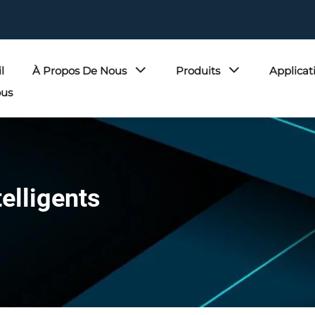
l
À Propos De Nous
Produits
Applicat
ous
telligents