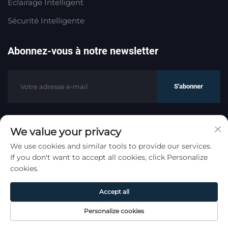
Éclairage Intelligent
Sécurité Intelligente
Abonnez-vous à notre newsletter
S'abonner
We value your privacy
Droits d'auteur © HaoMeng Trading (Hangzhou) Co.,
We use cookies and similar tools to provide our services.
Ltd. Tous droits réservés.
Politique de
If you don't want to accept all cookies, click Personalize
confidentialité
cookies.
Remonter en haut
Accept all
Personalize cookies
Page
Produit
De
CONTACT