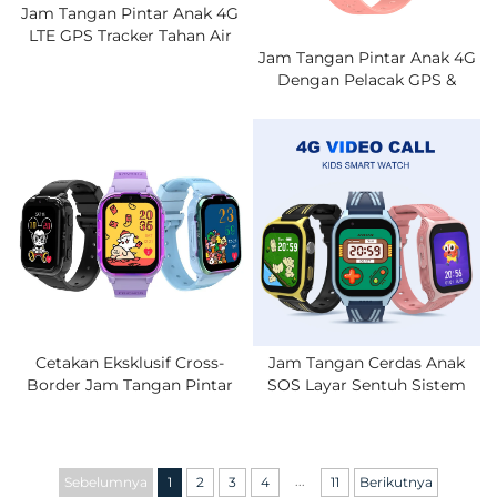
Jam Tangan Pintar Anak 4G
LTE GPS Tracker Tahan Air
IPX7 Panggilan Video
Jam Tangan Pintar Anak 4G
Obrolan Dua Arah Alarm
Dengan Pelacak GPS &
Zona Aman Jam Tangan
Panggilan Video - Aplikasi
Pintar Pelajar Dengan Kartu
Kontrol Orang Tua IPX7,
SIM
Geofence Keamanan,
Peringatan SOS, Baterai
Tahan Lama
Cetakan Eksklusif Cross-
Jam Tangan Cerdas Anak
Border Jam Tangan Pintar
SOS Layar Sentuh Sistem
Anak Semua Jaringan 4G
Pelacakan Global
Panggilan Video Lokasi
Positioning System LBS
Kartu SIM Telepon Pelajar
IP67 Jam Tangan Dengan
Panggilan Video Dua Arah.
...
Sebelumnya
1
2
3
4
11
Berikutnya