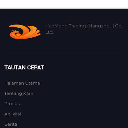
HaoMeng Trading (Hangzhou) Co.,
Ltd.
TAUTAN CEPAT
Halaman Utama
Tentang Kami
Produk
Aplikasi
Berita