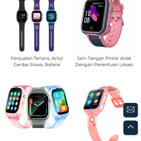
Cerdas Untuk Anak
Untuk Siswa
Penjualan Terlaris, Arloji
Jam Tangan Pintar Anak
Cerdas Siswa, Baterai
Dengan Penentuan Lokasi
750mAh, Awet 5 Hari,
GPS 5-15M, Panggilan Video,
Panggilan Video, Tahan Air
Android 8.1, Baterai 650mAh,
IP67, Jam GPS Dengan
Tahan Air IP67 & SOS, Versi
Pagar Elektronik, Peringatan
Global
SOS