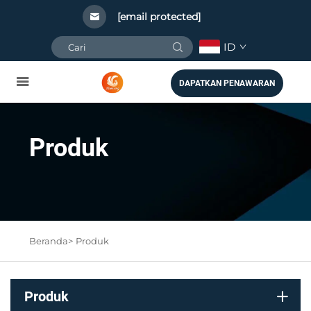
[email protected]
ID
DAPATKAN PENAWARAN
Produk
Beranda>
Produk
Produk