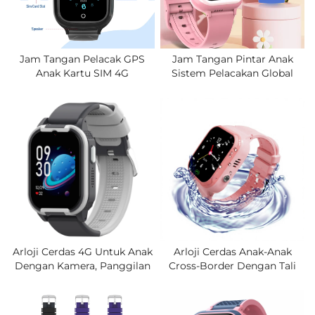
Jam Tangan Pelacak GPS
Jam Tangan Pintar Anak
Anak Kartu SIM 4G
Sistem Pelacakan Global
Pengisian Daya Magnetik
Panggilan SOS Anak
Layar LCD Tahan Air IP67
Pencegahan Kehilangan Jam
Tombol SOS Panggilan
Tangan 4G, Panggilan Video
Video Baterai Tahan 4 Hari
Dua Arah.
Arloji Cerdas 4G Untuk Anak
Arloji Cerdas Anak-Anak
Dengan Kamera, Panggilan
Cross-Border Dengan Tali
Video, Panggilan SOS,
Silikon, Pemosisian,
Sistem Pelacakan Global,
Panggilan Video, Tahan Air,
WIFI, Detak Jantung, Arloji
Kompatibel Semua Jaringan,