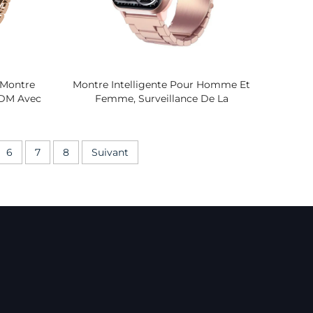
 Montre
Montre Intelligente Pour Homme Et
ODM Avec
Femme, Surveillance De La
iteur De
Glycémie, Pression Artérielle,
équence
Fréquence Cardiaque, Taux
meil
D'oxygène Dans Le Sang,
6
7
8
Suivant
Température, Sommeil, Fitness,
Étanche IP67, En Silicone