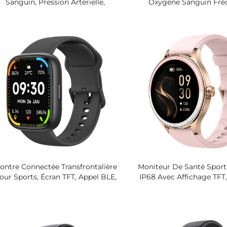
Sanguin, Pression Artérielle,
Oxygène Sanguin Fré
Température Corporelle,
Cardiaque Température C
Électrocardiogramme, Montre
Surveillance De Santé
Connectée, Bracelet Intelligent
Intelligente TFT Éco
ontre Connectée Transfrontalière
Moniteur De Santé Sport
our Sports, Écran TFT, Appel BLE,
IP68 Avec Affichage TFT
ivi De Santé, Bracelet En Silicone,
Produit Transfrontalier F
Assistant Vocal Magnétique
Sous IOS Pour Le Suivi 
Cardiaque, Sang, Magn
Silicone