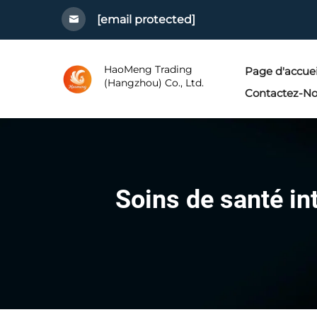
[email protected]
HaoMeng Trading
Page d'accuei
(Hangzhou) Co., Ltd.
Contactez-N
Soins de santé in