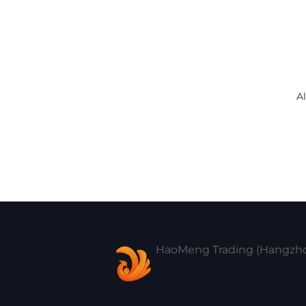
Al
C
HaoMeng Trading (Hangzhou