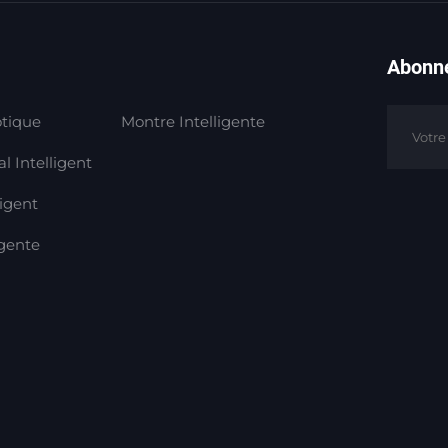
Abonne
tique
Montre Intelligente
l Intelligent
ligent
igente