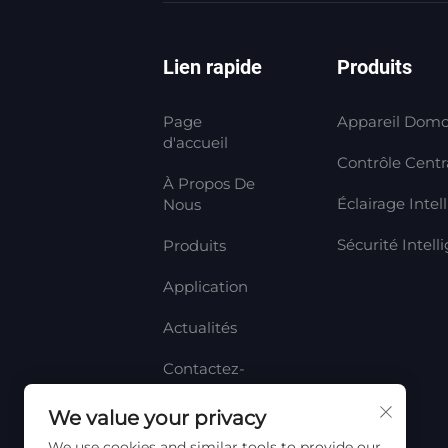
Lien rapide
Produits
Page
Appareil Domo
d'accueil
Contrôle Centra
À Propos De
Éclairage Intel
Nous
Sécurité Intell
Produits
Application
Actualités
Contactez-
Nous
We value your privacy
We use cookies and similar tools to provide our