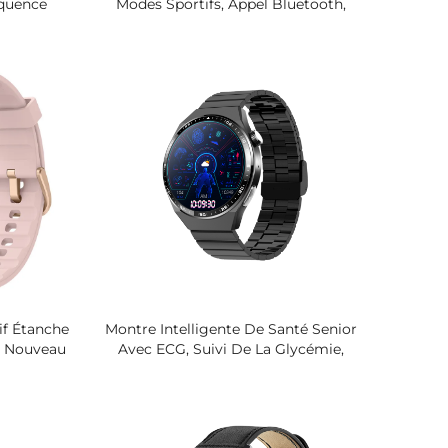
quence
Modes Sportifs, Appel Bluetooth,
orporelle
Étanche 3ATM, Grand Écran HD 1,85",
 Montre
Batterie Longue Durée, Fabricant
nomique
OEM ODM
if Étanche
Montre Intelligente De Santé Senior
, Nouveau
Avec ECG, Suivi De La Glycémie,
onctionnant
HRV, Sommeil, Détection De Chute
Du Rythme
SOS, Écran IPS LCD 1,55'' Pour Soins
étique,
Aux Personnes Âgées