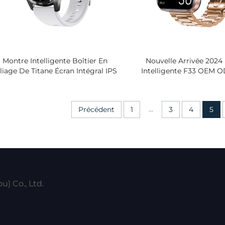
Montre Intelligente Boîtier En
Nouvelle Arrivée 2024
liage De Titane Écran Intégral IPS
Intelligente F33 OEM 
1,55'' Moniteur De Fréquence
Logo Étanche IP67 Mon
ardiaque Et De Pression Artérielle
Pression Artérielle Fr
Suivi D'activité Corporelle En
Cardiaque Et Som
...
Précédent
1
3
4
5
Silicone
) Co., Ltd.