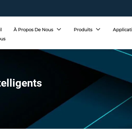
l
À Propos De Nous
Produits
Applicat
ous
telligents