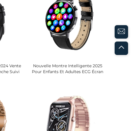
 2024 Vente
Nouvelle Montre Intelligente 2025
che Suivi
Pour Enfants Et Adultes ECG Écran
 De Santé
De Contrôle Sanguin Fréquence
Cardiaque Surveillance Du Sommeil
Appel Bluetooth Étanche IP67 En
Silicone