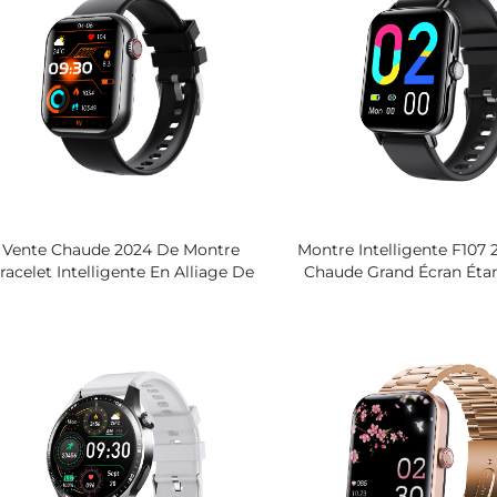
Vente Chaude 2024 De Montre
Montre Intelligente F107
racelet Intelligente En Alliage De
Chaude Grand Écran Étan
Titane, Appel BLE, Affichage IPS,
De Forme BLE Moniteur
nalyse De La Glycémie, ECG, HRV,
Multifonction
130 Modes Sportifs