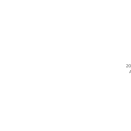
20
I
An