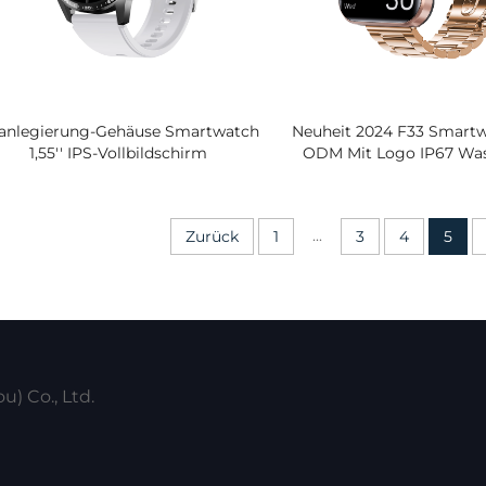
tanlegierung-Gehäuse Smartwatch
Neuheit 2024 F33 Smart
1,55'' IPS-Vollbildschirm
ODM Mit Logo IP67 Was
Herzfrequenz-Blutdruck-Monitor
Blutdruck- Herzfreq
Körperaktivitätstracker Silikon
Schlafmonitor
...
Zurück
1
3
4
5
) Co., Ltd.