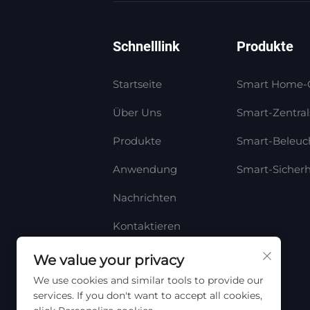
Schnelllink
Produkte
Startseite
Smart Home-
Über Uns
Smart-Zentra
Produkte
Smart-Beleuc
Anwendung
Smart-Sicherh
Nachrichten
Kontaktieren
Sie Uns
We value your privacy
We use cookies and similar tools to provide our
services. If you don't want to accept all cookies,