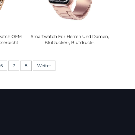
watch OEM
Smartwatch Für Herren Und Damen,
serdicht
Blutzucker-, Blutdruck-,
uenz-
Herzfrequenz-, Sauerstoffgehalt Im
Blut-, Temperatur- Und
Schlafmonitor, Fitness, IP67, Silikon
6
7
8
Weiter