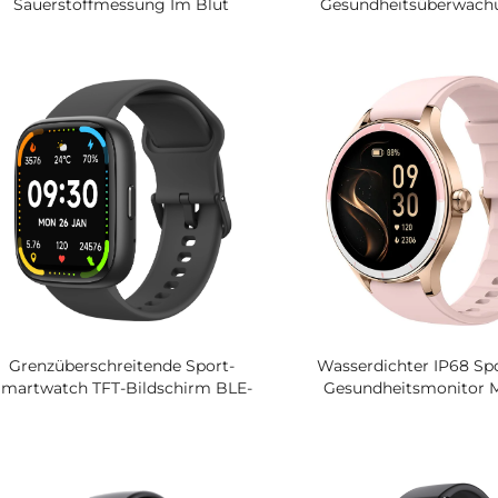
Sauerstoffmessung Im Blut
Gesundheitsüberwach
Blutdruck Körpertemperatur
Anrufe, Blutdruck, S
Elektrokardiogramm Uhr
Blutsauerstoff, Herzfre
Explosions-Smart-Armband
Körpertemperat
Grenzüberschreitende Sport-
Wasserdichter IP68 Sp
martwatch TFT-Bildschirm BLE-
Gesundheitsmonitor M
Anruf Gesundheitsüberwachung
Display, Neues
Silikonband Magnetische
Grenzüberschreitendes,
Sprachassistentin
Bedienbares Produkt Zu
Von Herzfrequenz, Blu