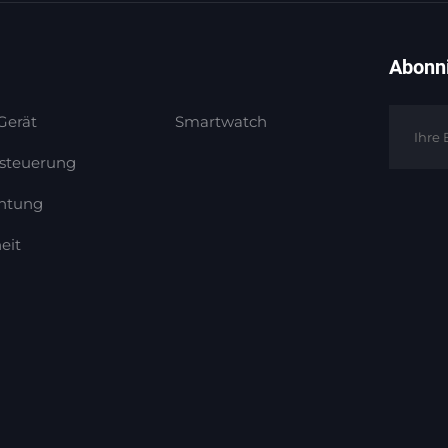
Abonni
Gerät
Smartwatch
lsteuerung
htung
eit