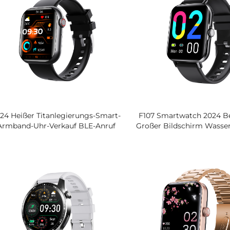
Magnetischem Sil
24 Heißer Titanlegierungs-Smart-
F107 Smartwatch 2024 Be
Armband-Uhr-Verkauf BLE-Anruf
Großer Bildschirm Wasser
PS-Display Blutzucker-ECG-HRV-
Anruf Fitness-Trac
alyse 130 Sportmodi Smart Watch
Multifunktions-Health