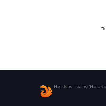
Ti
HaoMeng Trading (Hangzhou