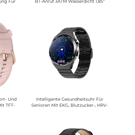
ung Für
BT-Anruf 3ATM Wasserdicht 1,85"
chlaf,
HD-Display Großer Akku OEM ODM
quenz Und
Hersteller
ur
ort- Und
Intelligente Gesundheitsuhr Für
it TFT-
Senioren Mit EKG, Blutzucker-, HRV-
Und Schlafmonitor, Sturzerkennung
 Über IOS
Mit SOS-Funktion, 1,55'' IPS-LCD-
r Messung
Display Für Die Pflege Älterer
twerten,
Menschen