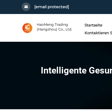
[email protected]
HaoMeng Trading
Startseite
(Hangzhou) Co., Ltd.
Kontaktieren S
Intelligente Ges