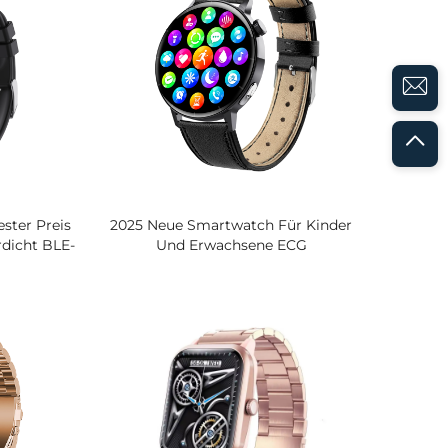
ikon
ster Preis
2025 Neue Smartwatch Für Kinder
dicht BLE-
Und Erwachsene ECG
ker
Blutbildschirm Herzfrequenz
-Monitor
Schlafmonitor Für Bluetooth-Anruf
Wasserdicht IP67 Silikon