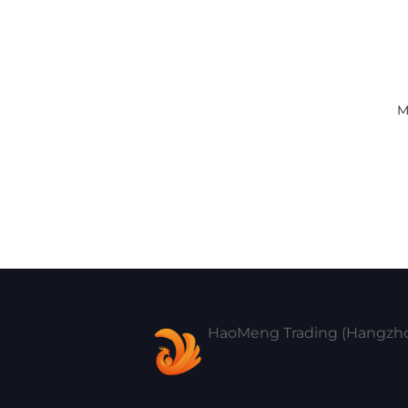
M
An
HaoMeng Trading (Hangzhou