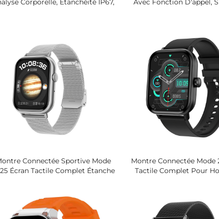
alyse Corporelle, Étanchéité IP67,
Avec Fonction D'appel, S
racelet En Silicone, Moniteur Non
Fréquence Cardiaque, D
Invasif, Suivi Multiparamètre De
Et De La Forme Phy
Santé, Bracelets Connectés
ontre Connectée Sportive Mode
Montre Connectée Mode 
25 Écran Tactile Complet Étanche
Tactile Complet Pour 
Pour Hommes Et Femmes
Femmes Suivi De La S
Sommeil Et De L'act