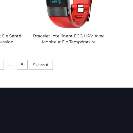
t De Santé
Bracelet Intelligent ECG HRV Avec
ession
Moniteur De Température
Suivi Du
Corporelle, Rapport D'analyse De
 Sommeil,
Santé IA, Montre De Suivi D'oxygène
Jours Pour
Sanguin Et De Pression Artérielle
...
8
Suivant