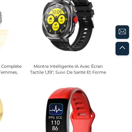
e Complète
Montre Intelligente IA Avec Écran
 Femmes,
Tactile 1,39", Suivi De Santé Et Forme
de Avec
Avec HRV, Boussole, SpO2, Sommeil
Cardiaque