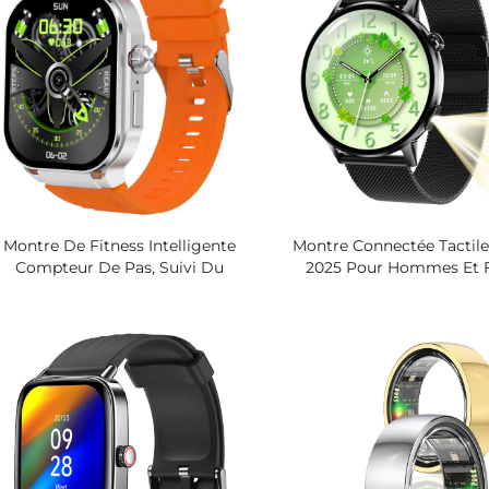
Montre De Fitness Intelligente
Montre Connectée Tactil
Compteur De Pas, Suivi Du
2025 Pour Hommes Et
Sommeil, Durée D'exercice,
Suiveur De Forme Mo
Compteur De Distance, Montre
Moniteur De Fréquence 
portive Avec Téléchargement Des
Et De Sommeil
onnées Vers Application, Suivi De
Santé