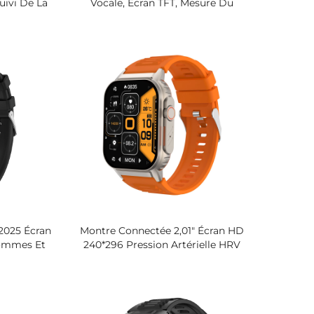
uivi De La
Vocale, Écran TFT, Mesure Du
u Sommeil
Rythme Cardiaque, Oxymétrie,
sique
Surveillance De La Pression
Artérielle, Triple Protection, Lampe
Torche Pour Android
2025 Écran
Montre Connectée 2,01" Écran HD
Hommes Et
240*296 Pression Artérielle HRV
anté, Du
SpO2 Appel Bluetooth Montre De
ivité
Fitness Et De Santé