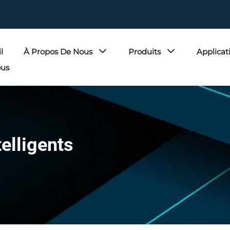
l
À Propos De Nous
Produits
Applicat
ous
telligents