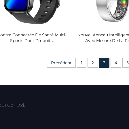
ontre Connectée De Santé Multi-
Nouvel Anneau Intelligen
Sports Pour Produits
Avec Mesure De La Pr
Transfrontaliers Avec BLE Pour
Artérielle Et Du SpO2, 
droid Écran Carré TFT En Silicone
Rythme Cardiaque Et Du
Et Plastique
Étanche IP68, Batterie 7 
Précédent
1
2
3
4
5
Le Sport
) Co., Ltd.