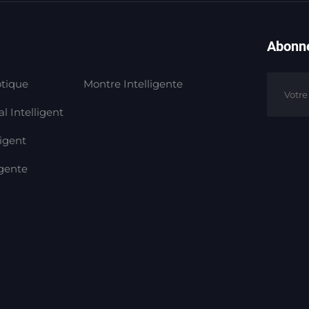
Abonne
tique
Montre Intelligente
l Intelligent
ligent
igente