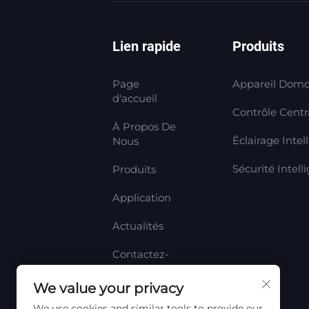
Lien rapide
Produits
Page
Appareil Domo
d'accueil
Contrôle Centra
À Propos De
Éclairage Intel
Nous
Sécurité Intell
Produits
Application
Actualités
Contactez-
Nous
We value your privacy
We use cookies and similar tools to provide our