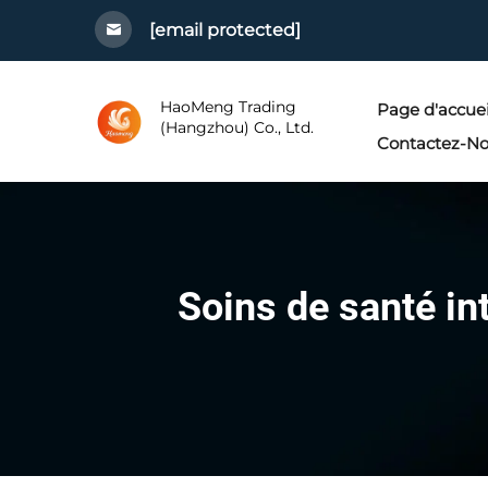
[email protected]
HaoMeng Trading
Page d'accuei
(Hangzhou) Co., Ltd.
Contactez-N
Soins de santé in