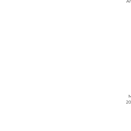
An
B
M
20