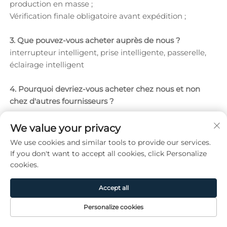
production en masse ;
Vérification finale obligatoire avant expédition ;
3. Que pouvez-vous acheter auprès de nous ?
interrupteur intelligent, prise intelligente, passerelle,
éclairage intelligent
4. Pourquoi devriez-vous acheter chez nous et non
chez d'autres fournisseurs ?
-
We value your privacy
5. Quels services pouvons-nous offrir ?
We use cookies and similar tools to provide our services.
Conditions de livraison acceptées : FOB, CIF, DDP ;
If you don't want to accept all cookies, click Personalize
Monnaie de paiement acceptée : USD;
cookies.
Types de paiement acceptés : virement bancaire, carte
de crédit, PayPal ;
Accept all
Langue parlée : anglais, chinois
Personalize cookies
Page
Produit
De
CONTACT