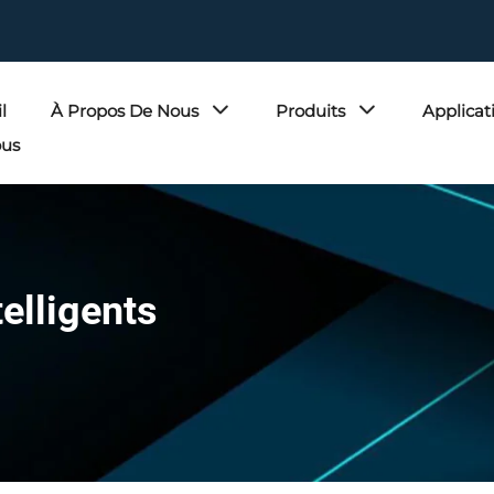
l
À Propos De Nous
Produits
Applicat
ous
telligents