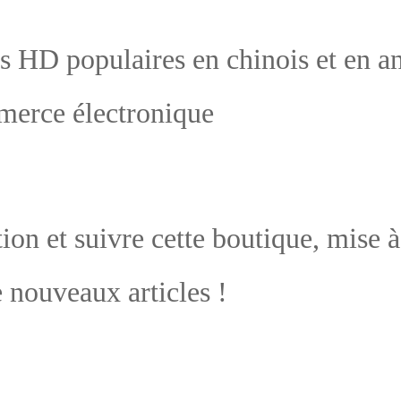
e n
 d
a 
ai
Cet
om
me
pri
ès-
. S
s 
bl
ta