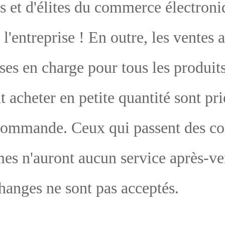
u 
 v
pé
nti
rre
s d
pr
ven
 No
tie
com
rqu