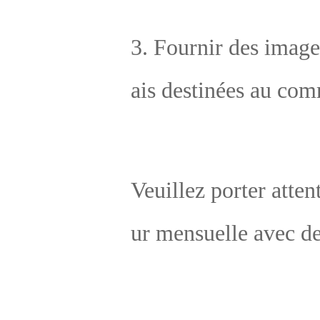
e et apposer une étiquette sur l'emballage, incluant l
om de notre entreprise, l'adresse, le nom et l'adresse
e l'usine, le logo 3C, la carte de garantie, le logo de l
marque, le code-barres, le certificat d'homologation 
nsi que d'autres informations légales et conformes. 
te version comprend de nombreuses informations c
merciales. Les agents doivent sélectionner attentive
nt et activement cette version avant que notre entre
se n'expédie les marchandises selon les exigences. 
3. Principe de service après-vente : notre service apr
vente s'applique uniquement au marché domestique
i les marchandises ont été expédiées à l'étranger, nou
ne sommes responsables que de la résolution des pro
èmes en ligne. En cas de problème de qualité nécessi