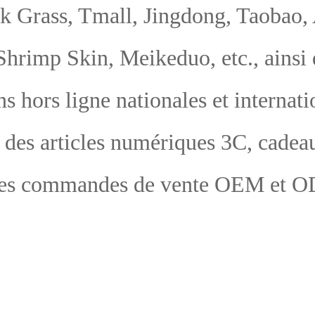
ona
nt 
aît
ran
arc
si
tr
péd