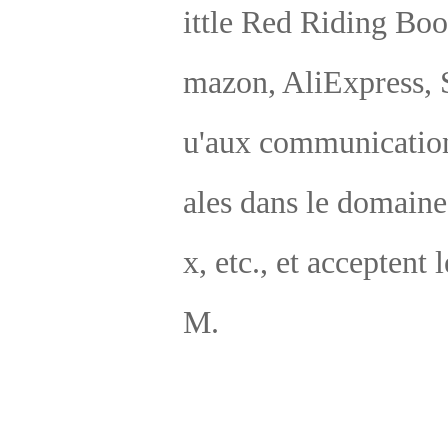
rtés ne bénéficient d'aucun service après-vente nati
l et les frais de retour ne sont pas pris en charge. 
Avertissements pertinents destinés aux clients collabora
en tant qu'intermédiaires : 
Concernant un ami commerçant, il est conseillé de conn
re la fonction du produit et de ne pas être totalement ét
ger au produit, 
Ne pas comprendre la fonction entraîne le retour des m
handises et la perte de la croissance de son propre maga
n. 
Afin d'éviter la contrefaçon professionnelle, notre en
eprise propose uniquement deux spécifications d'ex