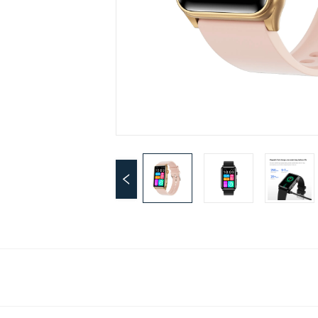
x deviennent des modèles à succès. 
Vente en gros en usine, bienvenue aux anciens et nouve
x clients pour venir acheter. 
1. Les produits conviennent à des canaux nationaux et i
rnationaux tels que les ventes en ligne tremolo, Duoduo
ittle Red Riding Book Grass, Tmall, Jingdong, Taobao,
mazon, AliExpress, Shrimp Skin, Meikeduo, etc., ainsi 
u'aux communications hors ligne nationales et internati
ales dans le domaine des articles numériques 3C, cadea
x, etc., et acceptent les commandes de vente OEM et O
M. 