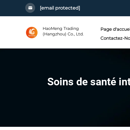
[email protected]
HaoMeng Trading
Page d'accuei
(Hangzhou) Co., Ltd.
Contactez-N
Soins de santé in