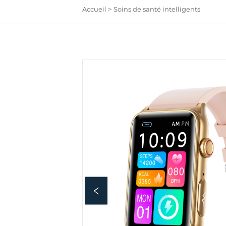
Accueil >
Soins de santé intelligents
L'entreprise possède plusieurs années d'expérience dans 
production électronique intelligente, ainsi que de nomb
x concepteurs professionnels créant des marques de hau
qualité. Les matériaux, la qualité et la fabrication sont 
ervisés selon des normes élevées. Chaque trimestre, cin
ouveaux modèles sont conçus et produits, dont un ou d