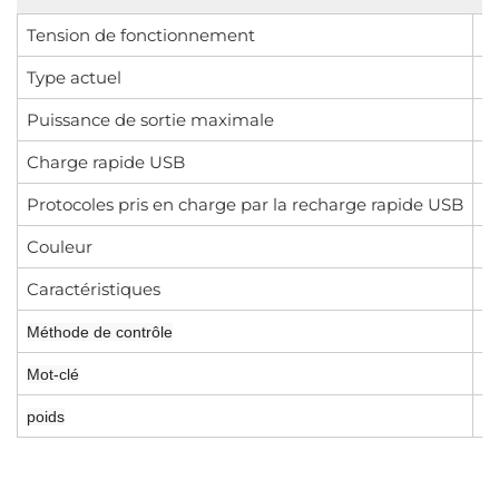
Tension de fonctionnement
A
Type actuel
1
Puissance de sortie maximale
C
Charge rapide USB
US
Protocoles pris en charge par la recharge rapide USB
Pr
Couleur
b
Caractéristiques
c
Méthode de contrôle
Wi
Mot-clé
U
1
poids