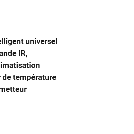
lligent universel
ande IR,
limatisation
r de température
émetteur