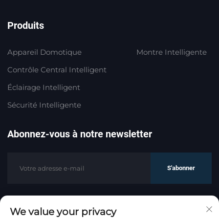
Produits
Appareil Domotique
Montre Intelligente
Contrôle Central Intelligent
Éclairage Intelligent
Sécurité Intelligente
Abonnez-vous à notre newsletter
S'abonner
We value your privacy
Droits d'auteur © HaoMeng Trading (Hangzhou) Co.,