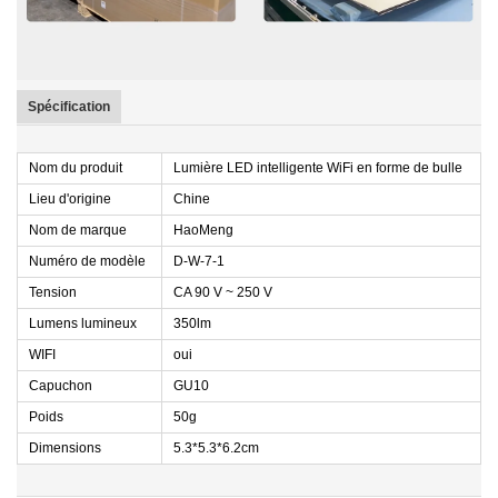
Spécification
Nom du produit
Lumière LED intelligente WiFi en forme de bulle
Lieu d'origine
Chine
Nom de marque
HaoMeng
Numéro de modèle
D-W-7-1
Tension
CA 90 V ~ 250 V
Lumens lumineux
350lm
WIFI
oui
Capuchon
GU10
Poids
50g
Dimensions
5.3*5.3*6.2cm