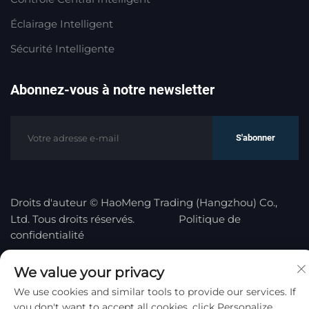
Éclairage Intelligent
Sécurité Intelligente
Abonnez-vous à notre newsletter
S'abonner
Droits d'auteur © HaoMeng Trading (Hangzhou) Co.,
Ltd. Tous droits réservés.
Politique de
confidentialité
Remonter en haut
We value your privacy
We use cookies and similar tools to provide our services. If
you don't want to accept all cookies, click Personalize