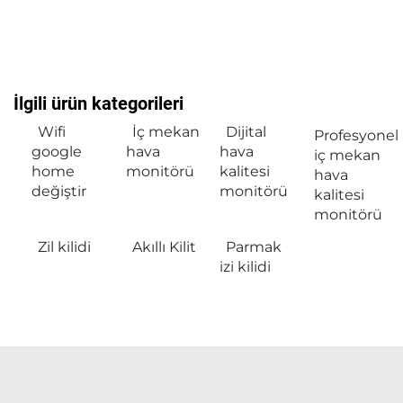
İlgili ürün kategorileri
Wifi
İç mekan
Dijital
Profesyonel
google
hava
hava
iç mekan
home
monitörü
kalitesi
hava
değiştir
monitörü
kalitesi
monitörü
Zil kilidi
Akıllı Kilit
Parmak
izi kilidi