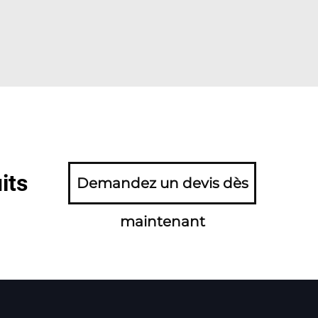
its
Demandez un devis dès
maintenant