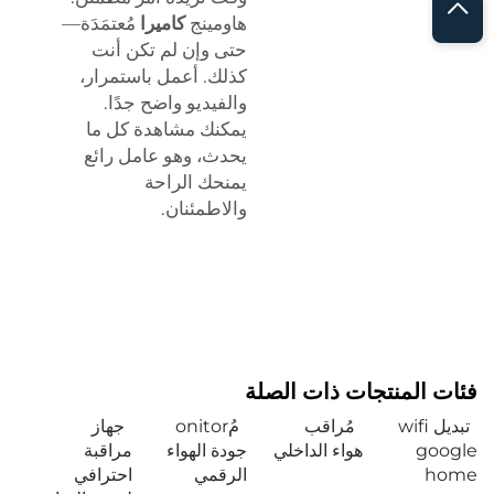
هاومينج
كاميرا
مُعتمَدَة—
حتى وإن لم تكن أنت
كذلك. أعمل باستمرار،
والفيديو واضح جدًا.
يمكنك مشاهدة كل ما
يحدث، وهو عامل رائع
يمنحك الراحة
والاطمئنان.
فئات المنتجات ذات الصلة
تبديل wifi
مُراقب
مُonitor
جهاز
google
هواء الداخلي
جودة الهواء
مراقبة
home
الرقمي
احترافي