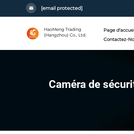
[email protected]
HaoMeng Trading
Page d'accuei
(Hangzhou) Co., Ltd.
Contactez-N
Caméra de sécurit