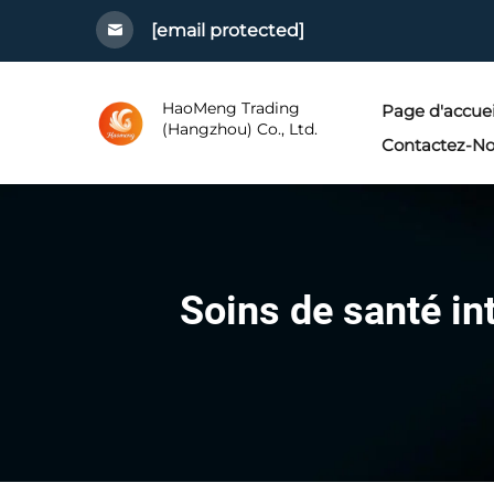
[email protected]
HaoMeng Trading
Page d'accuei
(Hangzhou) Co., Ltd.
Contactez-N
Soins de santé in