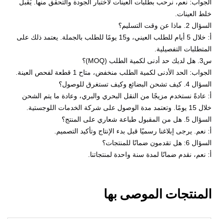
الجواب: نعم، نرحب بطلبات العينات لاختبار الجودة والتحقق منها. يُقبل
خلط العينات.
السؤال 2. ماذا عن وقت التسليم؟
أ: خلال 5 أيام للطلب العيني، و15 يومًا للطلب بالجملة. يعتمد ذلك على
المتطلبات التفصيلية.
س3. هل لديك حد أدنى لكمية الطلب (MOQ)؟
الجواب: الحد الأدنى لكمية الطلب منخفض، متاح 1 قطعة لفحص العينة.
السؤال 4. كيف تشحن البضائع وكيف تستغرق للوصول؟
أ: عادةً نستخدم مزيجًا من النقل البحري والبري، وعادة ما يتم الشحن
خلال 15 يومًا. وتعتمد مدة الوصول على شركة الخدمات اللوجستية.
السؤال 5. هل من المقبول طباعة شعاري على المنتج؟
أ: نعم. يرجى إبلاغنا رسميًا قبل بدء الإنتاج وتأكيد التصميم.
السؤال 6: هل تقدمون ضمانًا للمنتجات؟
أ: نعم، نقدم ضمانًا لمدة سنة واحدة لمنتجاتنا.
المنتجات الموصى بها