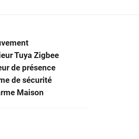
uvement
rieur Tuya Zigbee
teur de présence
me de sécurité
arme Maison