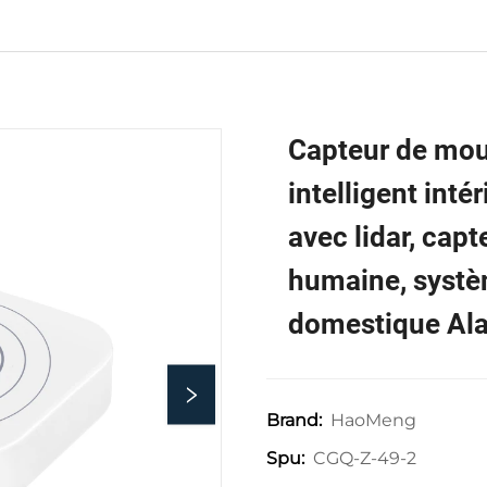
Capteur de mo
intelligent inté
avec lidar, cap
humaine, systè
domestique Al
HaoMeng
Brand:
CGQ-Z-49-2
Spu: