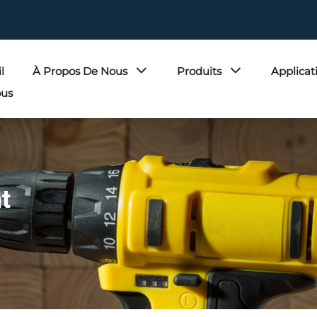
l
À Propos De Nous
Produits
Applicat
ous
t