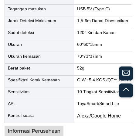
Tegangan masukan
USB 5V (Type C)
Jarak Deteksi Maksimum
1,5-6m Dapat Disesuaikan
Sudut deteksi
120° Kiri dan Kanan
Ukuran
60*60*15mm
Ukuran kemasan
73*73*37mm
Berat paket
52g
Spesifikasi Kotak Kemasan
G.W.: 5,4 KGS /QTY: 100 PCS
Sensitivitas
10 Tingkat Sensitivitas Dapat 
APL
TuyaSmart/Smart Life
Kontrol suara
Alexa/Google Home
Informasi Perusahaan