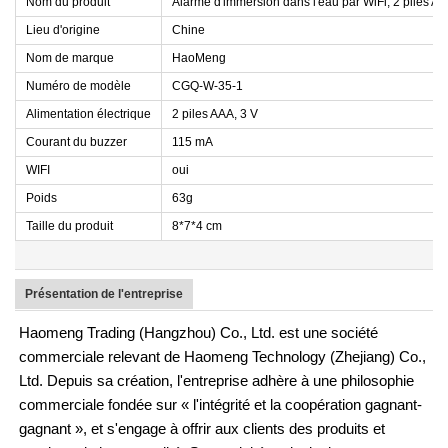
Nom du produit
Alarme d'immersion dans l'eau par WiFi, 2 piles A
Lieu d'origine
Chine
Nom de marque
HaoMeng
Numéro de modèle
CGQ-W-35-1
Alimentation électrique
2 piles AAA, 3 V
Courant du buzzer
115 mA
WIFI
oui
Poids
63g
Taille du produit
8*7*4 cm
Présentation de l'entreprise
Haomeng Trading (Hangzhou) Co., Ltd. est une société
commerciale relevant de Haomeng Technology (Zhejiang) Co.,
Ltd. Depuis sa création, l'entreprise adhère à une philosophie
commerciale fondée sur « l'intégrité et la coopération gagnant-
gagnant », et s'engage à offrir aux clients des produits et