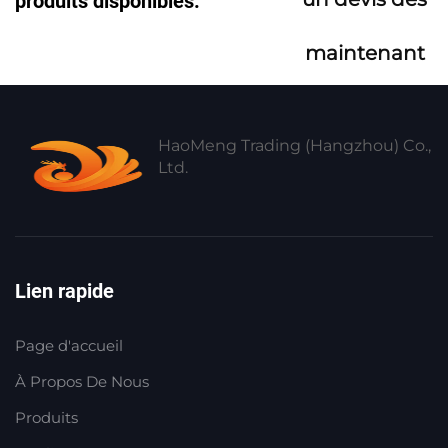
produits disponibles.
maintenant
HaoMeng Trading (Hangzhou) Co.,
Ltd.
Lien rapide
Page d'accueil
À Propos De Nous
Produits