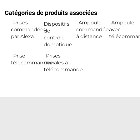
Catégories de produits associées
Prises
Ampoule
Ampoule
Dispositifs
commandées
commandée
avec
de
par Alexa
à distance
télécomma
contrôle
domotique
Prise
Prises
télécommandée
murales à
télécommande