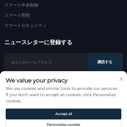
スマート中央制御
スマート照明
スマートセキュリティ
ニュースレターに登録する
購読する
We value your privacy
著作権 © ハオモン트ライディング（杭州）有限公司。すべて
We use cookies and similar tools to provide our services.
If you don't want to accept all cookies, click Personalize
の権利予約。
プライバシーポリシー
cookies.
トップに戻る
Accept all
Personalize cookies