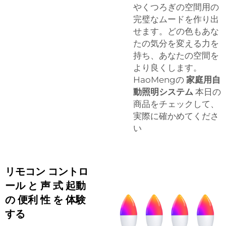
やくつろぎの空間用の
完璧なムードを作り出
せます。どの色もあな
たの気分を変える力を
持ち、あなたの空間を
より良くします。
HaoMengの
家庭用自
動照明システム
本日の
商品をチェックして、
実際に確かめてくださ
い
リモコン コントロ
ール と 声 式 起動
の 便利 性 を 体験
する