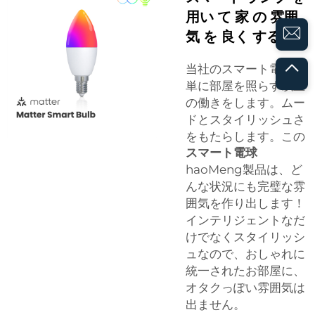
用い て 家 の 雰囲
気 を 良く する
当社のスマート電球は
単に部屋を照らす以上
の働きをします。ムー
ドとスタイリッシュさ
をもたらします。この
スマート電球
haoMeng製品は、ど
んな状況にも完璧な雰
囲気を作り出します！
インテリジェントなだ
けでなくスタイリッシ
ュなので、おしゃれに
統一されたお部屋に、
オタクっぽい雰囲気は
出ません。