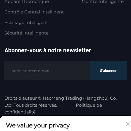
Appareil Domotique
Montre Intelligente
Contrôle Central Intelligent
Éclairage Intelligent
Sécurité Intelligente
Abonnez-vous à notre newsletter
S'abonner
Droits d'auteur © HaoMeng Trading (Hangzhou) Co.,
Ltd. Tous droits réservés.
Politique de
confidentialité
We value your privacy
Remonter en haut