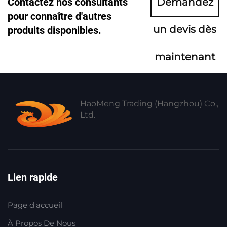
Contactez nos consultants
Demandez
pour connaître d'autres
un devis dès
produits disponibles.
maintenant
HaoMeng Trading (Hangzhou) Co.,
Ltd.
Lien rapide
Page d'accueil
À Propos De Nous