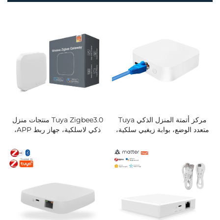
مركز أتمتة المنزل الذكي Tuya
Tuya Zigbee3.0 منتجات منزل
متعدد الوضع، بوابة زيغبي سلكية،
ذكي لاسلكية، جهاز ربط APP،
مركز واي فاي ذكي للتحكم في
التحكم الصوتي عبر Alexa
مآخذ ومفاتيح الحائط
وGoogle Home، أجهزة تحكم
عن بعد، مركز بوابة ذكي