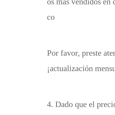
a, código de barras, certificado de aprobación y otra
formación legal y conforme a normativas. Esta versi
n incluye mucha información comercial. Los agentes
eben seleccionar cuidadosa y activamente esta versió
antes de que nuestra empresa envíe los productos se
n lo requerido. 
3. principio de posventa: nuestro servicio de posvent
s solo para el mercado nacional; si los productos han
do transportados al extranjero, solo somos responsa
s de resolver problemas en línea, como problemas de
lidad, y en caso de devolución, los gastos de envío in
nacionales corren por cuenta del comprador, mientr
que los gastos de envío nacionales corren por cuenta
l vendedor. En cuanto al plazo de posventa, debido a