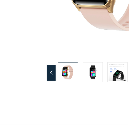
s se convierten en modelos populares. 
Venta al por mayor desde fábrica, bienvenidos clientes 
vos y antiguos a venir a comprar. 
1. Los productos son adecuados para canales nacionales
extranjeros como online tremolo, Duoduo, Little Red R
ng Book Grass, Tmall, Jingdong, Taobao, Amazon, Ali
press, Shrimp Skin, Meikeduo, etc., comunicación offli
nacional y extranjera, comercio de artículos digitales 3
y regalos, etc., y aceptamos pedidos de venta OEM y 
M. 
2. ¡Buscamos agentes y profesionales del comercio elec