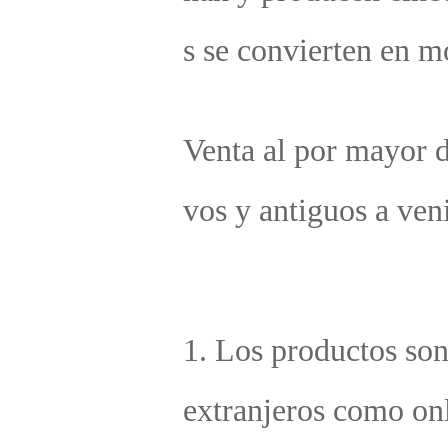
nido a consultar por teléfono o venir a mi fábrica para d
utir el nuevo precio. 
Este enlace indica que los productos transfronterizos
olo son adecuados para la exportación a clientes de 
mercio electrónico transfronterizo. No incluyen inf
ación en chino, ni dirección de fabricación, número 
teléfono u otros datos, no llevan tarjeta de garantía 
cional, y el embalaje del producto también está en i
és. 
Los clientes nacionales que compren sin intermediar
s no deben realizar pedidos, ya que los productos de
portación no cuentan con servicio postventa naciona
i devolución de gastos de envío. 