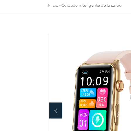
Inicio>
Cuidado inteligente de la salud
La empresa cuenta con muchos años de experiencia en l
producción de electrónicos inteligentes, así como con v
os diseñadores profesionales para crear marcas de alta c
dad; los materiales, la calidad y la artesanía están sujeto
a estrictos controles de supervisión. Cada trimestre se d
ñan y producen cinco nuevos modelos, y uno o dos de e