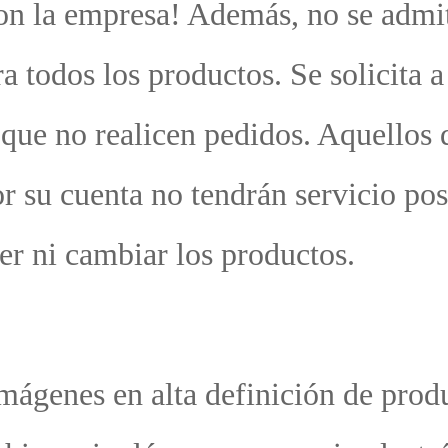
l e
ni
a
eb
es 
egú
sab
mb
ci
 y 
ió
ic
arc