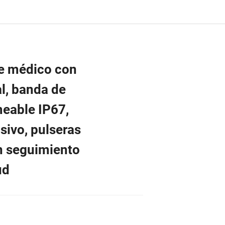
te médico con
al, banda de
meable IP67,
sivo, pulseras
on seguimiento
ud