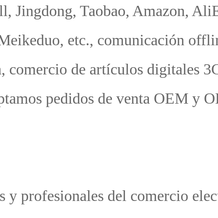
un
o c
n 
o 
 em
av
je 
 ve