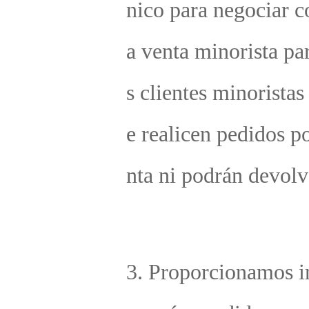
rsión predeterminada es la versión transfronteriza, e
nvío es en embalaje neutro, el embalaje no contiene 
nguna información de la empresa, ni código de barr
s, ni logotipo, ni tarjeta de garantía. Las empresas d
en colocar sus propias etiquetas en sus propios canal
de venta, y se recomienda publicar la información s
n nuestras especificaciones. No nos hacemos respon
les de disputas de terceros relacionadas con dicho e
alaje. 
2. Versión de envío nacional: todos los agentes comer
ales deben cumplir con las especificaciones de marca
etiquetar el embalaje, incluyendo el nombre y direcc
n de nuestra empresa, nombre y dirección de la fábr
a, logotipo 3C, tarjeta de garantía, logotipo de la m