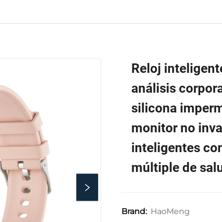
Reloj inteligen
análisis corpor
silicona imper
monitor no inva
inteligentes c
a 
ari
múltiple de sal
ali
s 
ise
HaoMeng
Brand:
llo