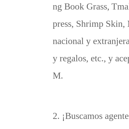
Avisos relevantes para clientes colaboradores: 
Para un amigo comerciante, se recomienda conocer la f
ción del producto y no estar completamente desconocid
on él, 
No comprender su función puede provocar la devolució
de los productos, ocasionando pérdidas en el crecimient
de su propia tienda. 
Para prevenir falsificaciones profesionales, nuestra
presa solo ofrece dos especificaciones de envío. Por f
or, indique si requiere embalaje con marca o embala
neutro: 
1. Nuestra empresa es una tienda transfronteriza, la