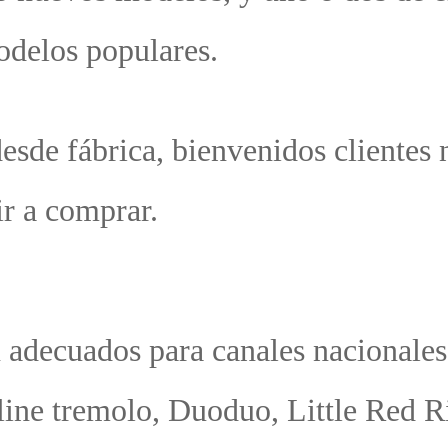
isc
 s
co
orm
de 
na
ngl
io
 ex
l n