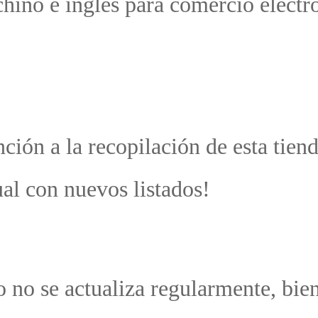
 in
ó
 d
n 
gú
a e
 si
ble
 ca
ter
as 
 de
 q