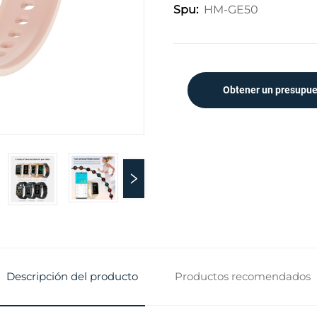
HM-GE50
Spu:
nue
Obtener un presupu
 y 
idi
Ex
ne 
C 
OD
Descripción del producto
Productos recomendados
tró