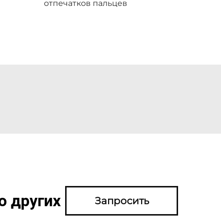
отпечатков пальцев
о других
Запросить