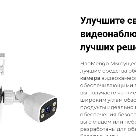
Улучшите с
видеонабл
лучших реш
HaoMengo Мы сущест
лучшие средства о
камера
видеокамер
обеспечивающими ви
вы получаете четки
широким углам обзо
продукты идеально 
обеспечения безопас
вы складом или не
разработаны для о