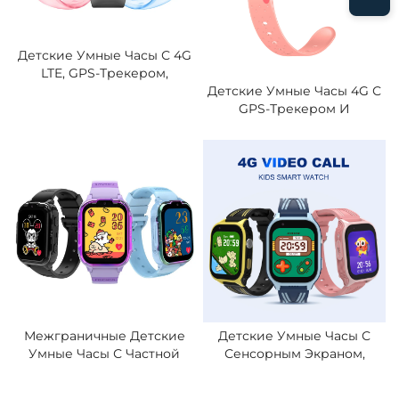
Детские Умные Часы С 4G
LTE, GPS-Трекером,
Водонепроницаемые IPX7,
Детские Умные Часы 4G С
С Видеозвонками,
GPS-Трекером И
Двусторонним Чатом,
Видеозвонком —
Сигнализацией
Приложение
Безопасной Зоны, Умные
Родительского Контроля
Часы Для Школьников Со
IPX7, Безопасная Геозона,
Встроенной SIM-Картой
Сигнал SOS, Длительное
Время Работы От
Аккумулятора
Межграничные Детские
Детские Умные Часы С
Умные Часы С Частной
Сенсорным Экраном,
Формой, Со Всей Сетью,
Системой Глобального
4G Видеозвонок,
Позиционирования, LBS-