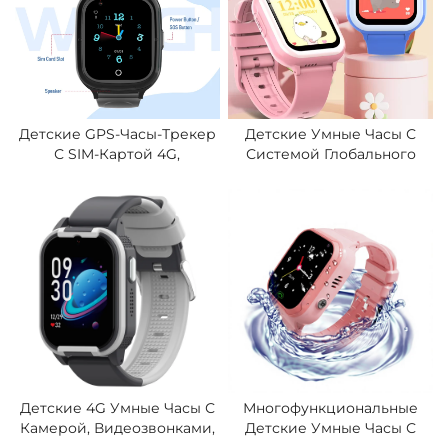
Детские GPS-Часы-Трекер
Детские Умные Часы С
С SIM-Картой 4G,
Системой Глобального
Магнитной Зарядкой,
Позиционирования,
Водонепроницаемостью
Функцией Вызова SOS Для
IP67, ЖК-Дисплеем,
Детей, Предотвращения
Кнопкой SOS,
Потери, 4G Умные Часы С
Видеозвонками, Время
Двухсторонним
Работы Аккумулятора До 4
Видеозвонком.
Дней
Детские 4G Умные Часы С
Многофункциональные
Камерой, Видеозвонками,
Детские Умные Часы С