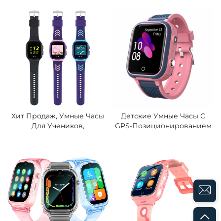
SOS-Вызовом, Системой
Квадратным Циферблатом,
Глобального
Силиконовый Ремешок,
Позиционирования, Wi-Fi,
Функция
Измерением Частоты
Позиционирования,
Сердечных Сокращений,
Видеозвонки,
Интеллектуальные
Водонепроницаемые,
Детские Часы
Совместимы Со Всеми
Сетями, Для Учеников
Хит Продаж, Умные Часы
Детские Умные Часы С
Для Учеников,
GPS-Позиционированием
Аккумулятор 750 МА·ч,
5–15 М, Видеозвонками,
Работа До 5 Дней,
Android 8.1, Аккумулятор
Видеозвонки,
650 МА·ч, Защита IP67 От
Водонепроницаемость
Влаги, Функция SOS,
IP67, Часы С GPS И
Глобальная Версия
Электронным Забором,
Оповещение SOS