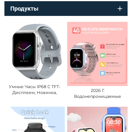
Продукты
Умные Часы IP68 С TFT-
2026 Г.
Дисплеем, Новинка,
Водонепроницаемые
Поддержка BLE, ЭКГ,
Детские Умные Часы С
Измерение Давления,
SIM-Картой, Поддержкой
Уровня Кислорода В
4G, Видеозвонками И
Крови, Сна, Температуры
Глобальной Системой
Тела
Позиционирования (GPS),
Трекер Для Детей.