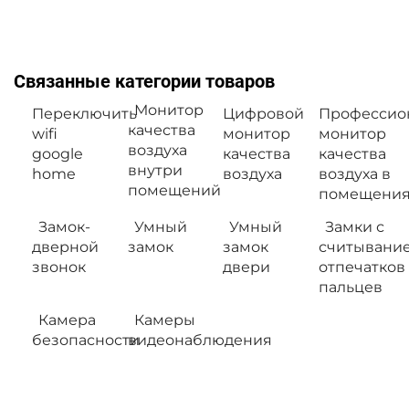
Связанные категории товаров
Монитор
Переключить
Цифровой
Профессио
качества
wifi
монитор
монитор
воздуха
google
качества
качества
внутри
home
воздуха
воздуха в
помещений
помещения
Замок-
Умный
Умный
Замки с
дверной
замок
замок
считывани
звонок
двери
отпечатков
пальцев
Камера
Камеры
безопасности
видеонаблюдения