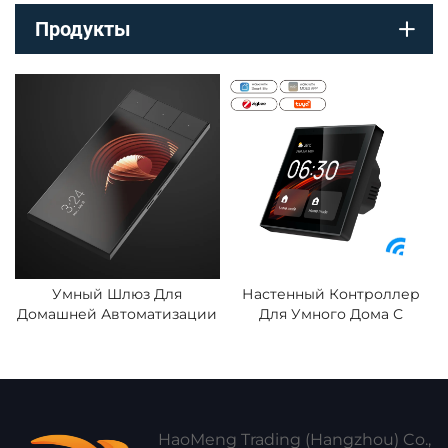
Продукты
Умный Шлюз Для
Настенный Контроллер
Домашней Автоматизации
Для Умного Дома С
По Wi-Fi И Zigbee С ЖК-
Голосовым Управлением,
Дисплеем 6 Дюймов,
Встроенный Alexa,
Удаленный Доступ Через
Центральный Хаб Zigbee,
Приложение,
Шлюз И Сенсорный Экран
Переключатель Tuya Smart
4 Дюйма
На Базе Zigbee,
HaoMeng Trading (Hangzhou) Co.,