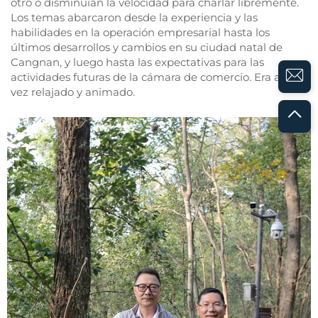
otro o disminuían la velocidad para charlar libremente.
Los temas abarcaron desde la experiencia y las
habilidades en la operación empresarial hasta los
últimos desarrollos y cambios en su ciudad natal de
Cangnan, y luego hasta las expectativas para las
actividades futuras de la cámara de comercio. Era a la
vez relajado y animado.