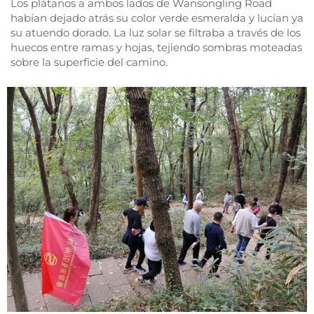
Los plátanos a ambos lados de Wansongling Road
habían dejado atrás su color verde esmeralda y lucían ya
su atuendo dorado. La luz solar se filtraba a través de los
huecos entre ramas y hojas, tejiendo sombras moteadas
sobre la superficie del camino.