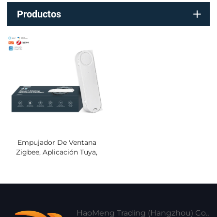
Productos
Empujador De Ventana
Zigbee, Aplicación Tuya,
Control Remoto, Nuevo
Producto 2025 Para Hogar
Inteligente, Traductores
Inteligentes Con Carga Solar,
Máquina Para Persianas Y
Cortinas
HaoMeng Trading (Hangzhou) Co.,