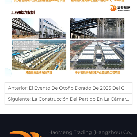
Anterior:
El Evento De Otoño Dorado De 2025 Del Centro De Protección De Derechos De Miembros De La Cámara De Comercio De Hangzhou Cangnan Se Llevó A Cabo Con Éxito Durante La Semana De Cámaras De Comercio De Zhejiang
Siguiente:
La Construcción Del Partido En La Cámara De Comercio
HaoMeng Trading (Hangzhou) Co.,